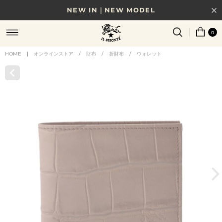
NEW IN｜NEW MODEL
8/17(月)10時まで｜税込11,000円以上で送料無料
0
贈る相手やシーンから選べる、新しいギフトガイド
HOME
|
オンラインストア
/
財布
/
折財布
/
ウォレット
NEW IN｜COLOR LEATHER