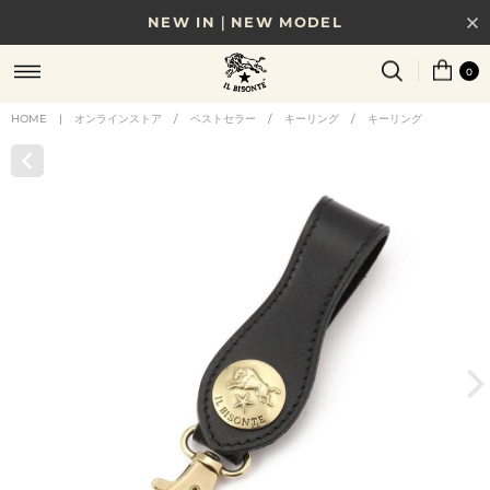
NEW IN｜NEW MODEL
8/17(月)10時まで｜税込11,000円以上で送料無料
0
贈る相手やシーンから選べる、新しいギフトガイド
HOME
|
オンラインストア
/
ベストセラー
/
キーリング
/
キーリング
NEW IN｜COLOR LEATHER