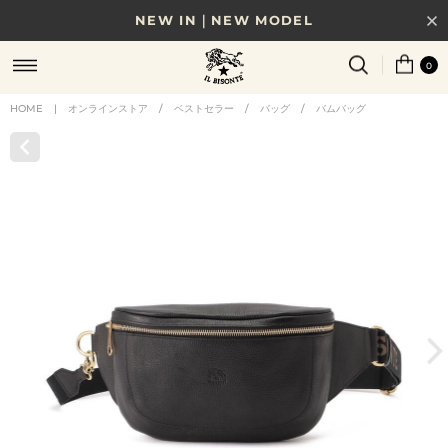
NEW IN｜NEW MODEL
8/17(月)10時まで｜税込11,000円以上で送料無料
0
贈る相手やシーンから選べる、新しいギフトガイド
HOME
|
オンラインストア
/
ベストセラー
/
バッグ
/
バムバッグ
NEW IN｜COLOR LEATHER