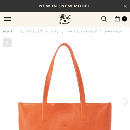
NEW IN｜NEW MODEL
8/17(月)10時まで｜税込11,000円以上で送料無料
0
贈る相手やシーンから選べる、新しいギフトガイド
HOME
|
オンラインストア
/
バッグ
/
トート & ハンドバッグ
/
トートバッグ
NEW IN｜COLOR LEATHER