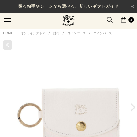
贈る相手やシーンから選べる、新しいギフトガイド
0
HOME
|
オンラインストア
/
財布
/
コインパース
/
コインパース