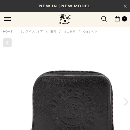
NEW IN｜NEW MODEL
8/17(月)10時まで｜税込11,000円以上で送料無料
0
贈る相手やシーンから選べる、新しいギフトガイド
HOME
|
オンラインストア
/
財布
/
ミニ財布
/
ウォレット
NEW IN｜COLOR LEATHER