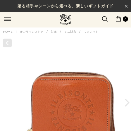
贈る相手やシーンから選べる、新しいギフトガイド
0
HOME
|
オンラインストア
/
財布
/
ミニ財布
/
ウォレット