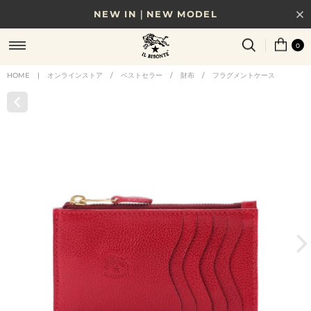
NEW IN｜NEW MODEL
8/17(月)10時まで｜税込11,000円以上で送料無料
0
贈る相手やシーンから選べる、新しいギフトガイド
HOME
|
オンラインストア
/
ベストセラー
/
財布
/
フラグメントケース
NEW IN｜COLOR LEATHER