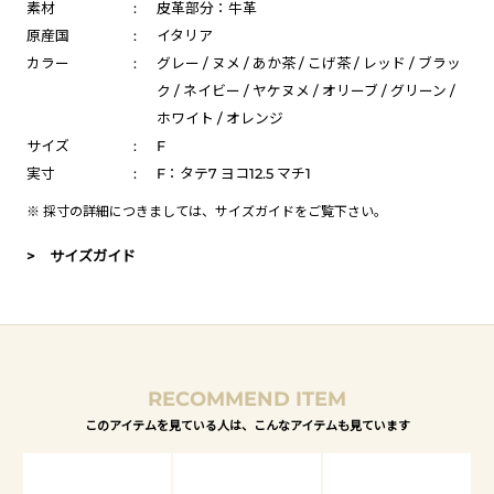
素材
:
皮革部分：牛革
原産国
:
イタリア
カラー
:
グレー / ヌメ / あか茶 / こげ茶 / レッド / ブラッ
ク / ネイビー / ヤケヌメ / オリーブ / グリーン /
ホワイト / オレンジ
サイズ
:
F
実寸
:
F：タテ7 ヨコ12.5 マチ1
※ 採寸の詳細につきましては、
サイズガイド
をご覧下さい。
> サイズガイド
RECOMMEND ITEM
このアイテムを見ている人は、こんなアイテムも見ています