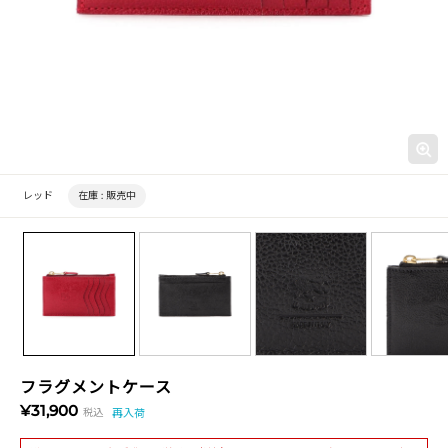
レッド
在庫 :
販売中
フラグメントケース
¥31,900
税込
再入荷