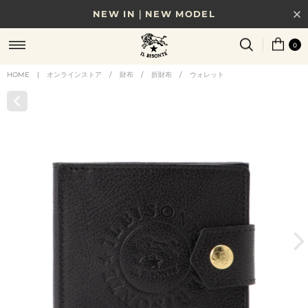
NEW IN｜NEW MODEL
8/17(月)10時まで｜税込11,000円以上で送料無料
0
贈る相手やシーンから選べる、新しいギフトガイド
HOME
|
オンラインストア
/
財布
/
折財布
/
ウォレット
NEW IN｜COLOR LEATHER