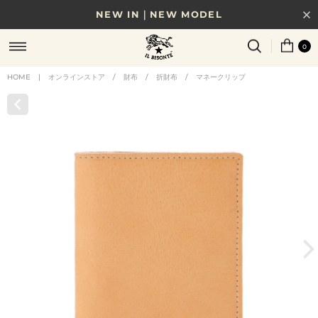
NEW IN｜NEW MODEL
8/17(月)10時まで｜税込11,000円以上で送料無料
0
贈る相手やシーンから選べる、新しいギフトガイド
HOME
|
オンラインストア
/
財布
/
折財布
/
マネークリップ
NEW IN｜COLOR LEATHER