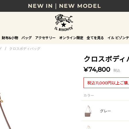
NEW IN｜NEW MODEL
8/17(月)10時まで｜税込11,000円以上で送料無
贈る相手やシーンから選べる、新しいギフトガイ
財布&小物
バッグ
アクセサリー
オンライン限定
全てを見る
イル ビゾンテ
NEW IN｜COLOR LEATHER
グ
/
クロスボディバッグ
クロスボディ
¥74,800
税込
税込11,000円以上ご
カラー
グレー