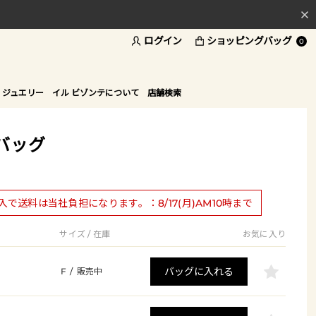
ログイン
ショッピングバッグ
料
0
ド
 ジュエリー
イル ビゾンテについて
店舗検索
バッグ
購入で送料は当社負担になります。：8/17(月)AM10時まで
サイズ / 在庫
お気に入り
バッグに入れる
F
/
販売中