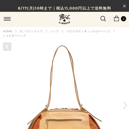
8/17(月)10時まで｜税込11,000円以上で送料無料
贈る相手やシーンから選べる、新しいギフトガイド
0
NEW IN｜COLOR LEATHER
HOME
|
オンラインストア
/
バッグ
/
クロスボディ & ショルダーバッグ
/
ショルダーバッグ