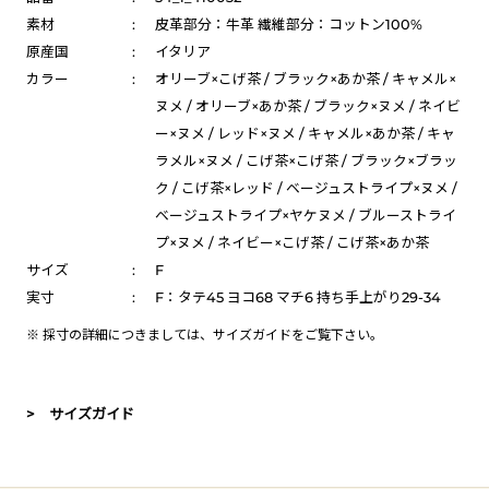
素材
:
皮革部分：牛革 繊維部分：コットン100%
原産国
:
イタリア
カラー
:
オリーブ×こげ茶 / ブラック×あか茶 / キャメル×
ヌメ / オリーブ×あか茶 / ブラック×ヌメ / ネイビ
ー×ヌメ / レッド×ヌメ / キャメル×あか茶 / キャ
ラメル×ヌメ / こげ茶×こげ茶 / ブラック×ブラッ
ク / こげ茶×レッド / ベージュストライプ×ヌメ /
ベージュストライプ×ヤケヌメ / ブルーストライ
プ×ヌメ / ネイビー×こげ茶 / こげ茶×あか茶
サイズ
:
F
実寸
:
F：タテ45 ヨコ68 マチ6 持ち手上がり29-34
※ 採寸の詳細につきましては、
サイズガイド
をご覧下さい。
> サイズガイド