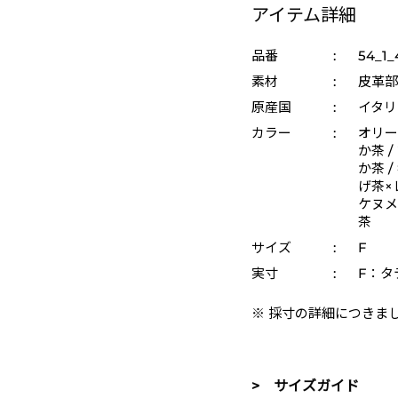
アイテム詳細
品番
:
54_1_
素材
:
皮革部
原産国
:
イタリ
カラー
:
オリー
か茶 /
か茶 
げ茶×
ケヌメ
茶
サイズ
:
F
実寸
:
F：タ
※ 採寸の詳細につきま
> サイズガイド