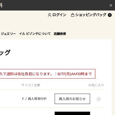
料
ログイン
ショッピングバッグ
ド
0
 ジュエリー
イル ビゾンテについて
店舗検索
ッグ
購入で送料は当社負担になります。：8/17(月)AM10時まで
サイズ / 在庫
お気に入り
再入荷のお知らせ
F
/
再入荷受付中