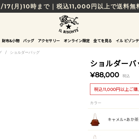
8/17(月)10時まで｜税込11,000円以上で送料無
贈る相手やシーンから選べる、新しいギフトガイ
NEW IN｜COLOR LEATHER
財布&小物
バッグ
アクセサリー
オンライン限定
全てを見る
イル ビゾンテ
グ
/
ショルダーバッグ
ショルダーバ
¥88,000
税込
税込11,000円以上ご
カラー
キャメル×あか茶