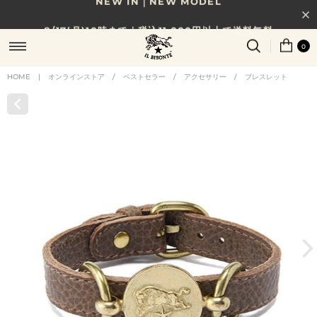
8/17(月)10時まで｜税込11,000円以上で送料無料
0
贈る相手やシーンから選べる、新しいギフトガイド
HOME
|
オンラインストア
/
ベストセラー
/
アクセサリー
/
ブレスレット
NEW IN｜COLOR LEATHER