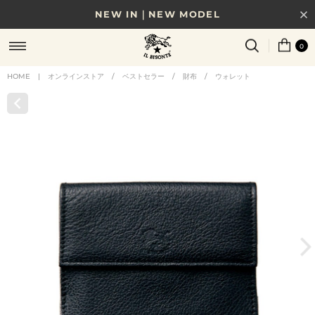
NEW IN｜NEW MODEL
8/17(月)10時まで｜税込11,000円以上で送料無料
0
贈る相手やシーンから選べる、新しいギフトガイド
HOME
|
オンラインストア
/
ベストセラー
/
財布
/
ウォレット
NEW IN｜COLOR LEATHER