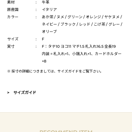
素材
:
牛革
原産国
:
イタリア
カラー
:
あか茶 / ヌメ / グリーン / オレンジ / ヤケヌメ /
ネイビー / ブラック / レッド / こげ茶 / グレー /
オリーブ
サイズ
:
F
実寸
:
F：タテ10 ヨコ11 マチ1.5 札入れ16.5 全長19
内装 = 札入れ×1、小銭入れ×1、カードホルダー
×8
※ 採寸の詳細につきましては、
サイズガイド
をご覧下さい。
> サイズガイド