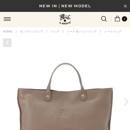
NEW IN｜NEW MODEL
8/17(月)10時まで｜税込11,000円以上で送料無料
0
贈る相手やシーンから選べる、新しいギフトガイド
HOME
|
オンラインストア
/
バッグ
/
トート & ハンドバッグ
/
トートバッグ
NEW IN｜COLOR LEATHER