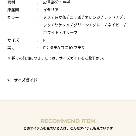
素材
:
皮革部分：牛革
原産国
:
イタリア
カラー
:
ヌメ / あか茶 / こげ茶 / オレンジ / レッド / ブラ
ック / ヤケヌメ / グリーン / グレー / ネイビー /
ホワイト / オリーブ
サイズ
:
F
実寸
:
F：タテ8 ヨコ10 マチ3
※ 採寸の詳細につきましては、
サイズガイド
をご覧下さい。
> サイズガイド
RECOMMEND ITEM
このアイテムを見ている人は、こんなアイテムも見ています