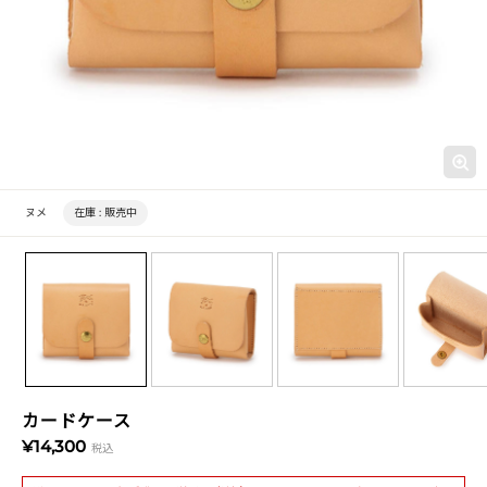
ヌメ
在庫 :
販売中
カードケース
¥14,300
税込