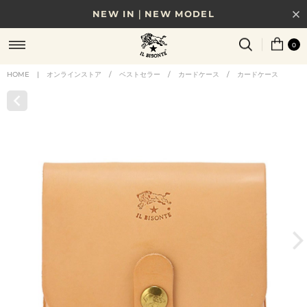
NEW IN｜NEW MODEL
8/17(月)10時まで｜税込11,000円以上で送料無料
0
贈る相手やシーンから選べる、新しいギフトガイド
HOME
|
オンラインストア
/
ベストセラー
/
カードケース
/
カードケース
NEW IN｜COLOR LEATHER