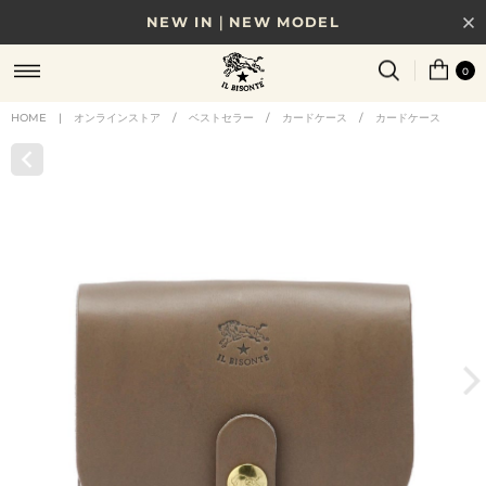
NEW IN｜NEW MODEL
8/17(月)10時まで｜税込11,000円以上で送料無料
0
贈る相手やシーンから選べる、新しいギフトガイド
HOME
|
オンラインストア
/
ベストセラー
/
カードケース
/
カードケース
NEW IN｜COLOR LEATHER