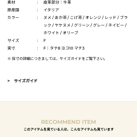
素材
:
皮革部分：牛革
原産国
:
イタリア
カラー
:
ヌメ / あか茶 / こげ茶 / オレンジ / レッド / ブラ
ック / ヤケヌメ / グリーン / グレー / ネイビー /
ホワイト / オリーブ
サイズ
:
F
実寸
:
F：タテ8 ヨコ10 マチ3
※ 採寸の詳細につきましては、
サイズガイド
をご覧下さい。
> サイズガイド
RECOMMEND ITEM
このアイテムを見ている人は、こんなアイテムも見ています