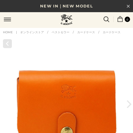
NEW IN｜NEW MODEL
8/17(月)10時まで｜税込11,000円以上で送料無料
0
贈る相手やシーンから選べる、新しいギフトガイド
HOME
|
オンラインストア
/
ベストセラー
/
カードケース
/
カードケース
NEW IN｜COLOR LEATHER