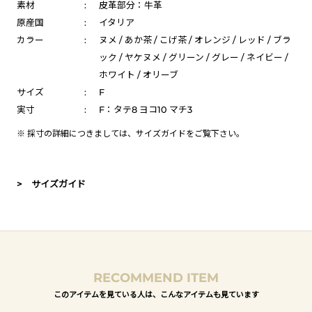
素材
:
皮革部分：牛革
原産国
:
イタリア
カラー
:
ヌメ / あか茶 / こげ茶 / オレンジ / レッド / ブラ
ック / ヤケヌメ / グリーン / グレー / ネイビー /
ホワイト / オリーブ
サイズ
:
F
実寸
:
F：タテ8 ヨコ10 マチ3
※ 採寸の詳細につきましては、
サイズガイド
をご覧下さい。
> サイズガイド
RECOMMEND ITEM
このアイテムを見ている人は、こんなアイテムも見ています