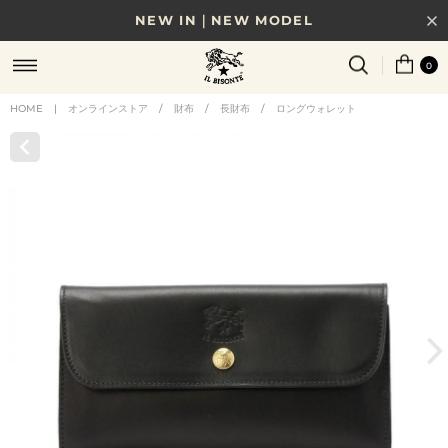
NEW IN｜NEW MODEL
8/17(月)10時まで｜税込11,000円以上で送料無料
0
贈る相手やシーンから選べる、新しいギフトガイド
HOME
|
オンラインストア
/
財布
/
長財布
/
ロングウォレット
NEW IN｜COLOR LEATHER