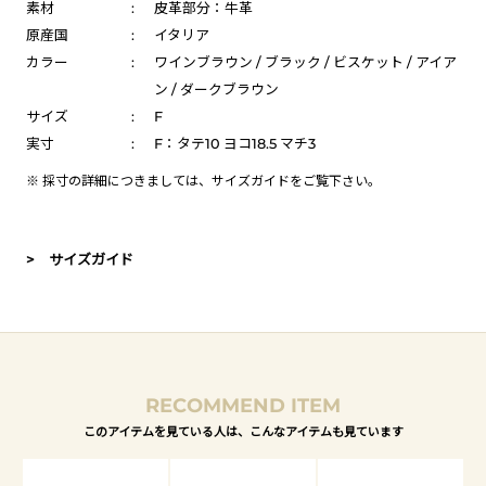
素材
:
皮革部分：牛革
原産国
:
イタリア
カラー
:
ワインブラウン / ブラック / ビスケット / アイア
ン / ダークブラウン
サイズ
:
F
実寸
:
F：タテ10 ヨコ18.5 マチ3
※ 採寸の詳細につきましては、
サイズガイド
をご覧下さい。
> サイズガイド
RECOMMEND ITEM
このアイテムを見ている人は、こんなアイテムも見ています