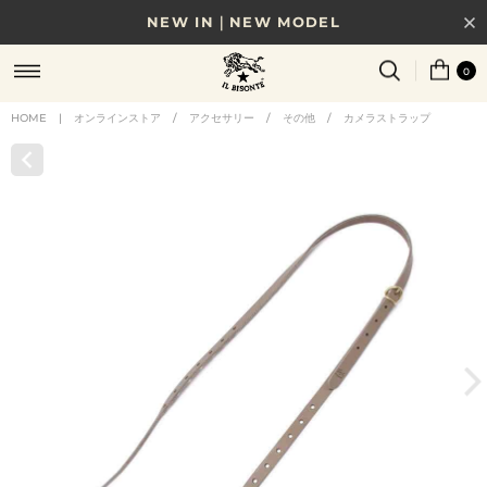
NEW IN｜NEW MODEL
8/17(月)10時まで｜税込11,000円以上で送料無料
0
贈る相手やシーンから選べる、新しいギフトガイド
HOME
|
オンラインストア
/
アクセサリー
/
その他
/
カメラストラップ
NEW IN｜COLOR LEATHER