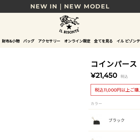
NEW IN｜NEW MODEL
8/17(月)10時まで｜税込11,000円以上で送料無
贈る相手やシーンから選べる、新しいギフトガイ
財布&小物
バッグ
アクセサリー
オンライン限定
全てを見る
イル ビゾンテ
NEW IN｜COLOR LEATHER
コインパース
¥21,450
税込
税込11,000円以上ご
カラー
ブラック