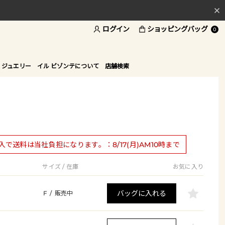
ログイン
ショッピングバッグ
料
0
ド
 ジュエリー
イル ビゾンテについて
店舗検索
購入で送料は当社負担になります。：8/17(月)AM10時まで
サイズ / 在庫
お気に入り
バッグに入れる
F
/
販売中