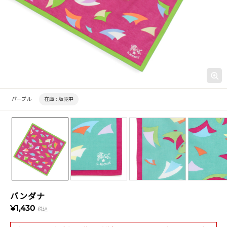
パープル
在庫 :
販売中
バンダナ
¥1,430
税込