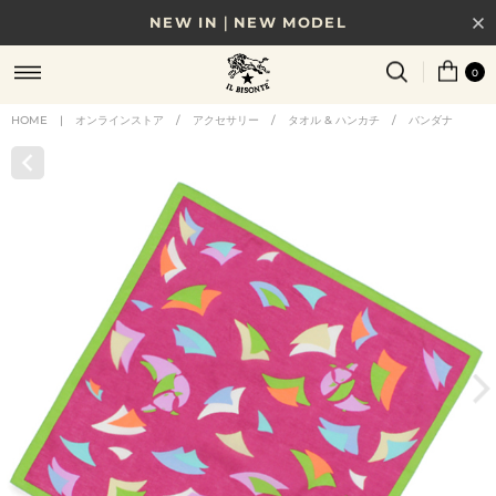
NEW IN｜NEW MODEL
8/17(月)10時まで｜税込11,000円以上で送料無料
0
贈る相手やシーンから選べる、新しいギフトガイド
HOME
|
オンラインストア
/
アクセサリー
/
タオル & ハンカチ
/
バンダナ
NEW IN｜COLOR LEATHER