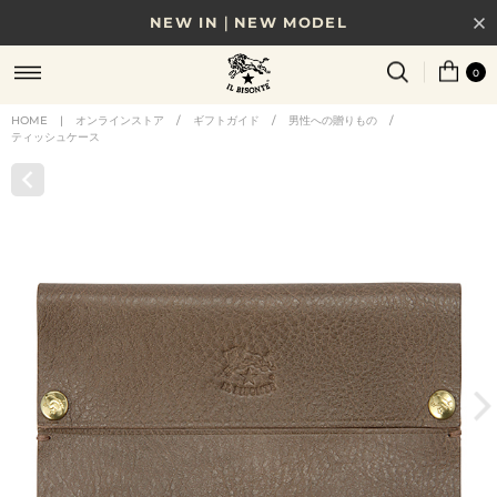
NEW IN｜NEW MODEL
8/17(月)10時まで｜税込11,000円以上で送料無料
0
贈る相手やシーンから選べる、新しいギフトガイド
HOME
|
オンラインストア
/
ギフトガイド
/
男性への贈りもの
/
ティッシュケース
NEW IN｜COLOR LEATHER