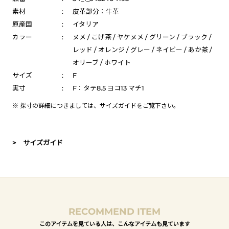
素材
:
皮革部分：牛革
原産国
:
イタリア
カラー
:
ヌメ / こげ茶 / ヤケヌメ / グリーン / ブラック /
レッド / オレンジ / グレー / ネイビー / あか茶 /
オリーブ / ホワイト
サイズ
:
F
実寸
:
F：タテ8.5 ヨコ13 マチ1
※ 採寸の詳細につきましては、
サイズガイド
をご覧下さい。
> サイズガイド
RECOMMEND ITEM
このアイテムを見ている人は、こんなアイテムも見ています