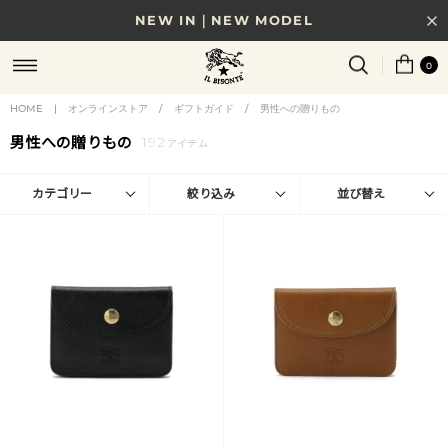
NEW IN｜NEW MODEL
8/17(月)10時まで｜税込11,000円以上で送料無料
0
贈る相手やシーンから選べる、新しいギフトガイド
HOME
|
オンラインストア
/
ギフトガイド
/
男性への贈りもの
男性への贈りもの
192
NEW IN｜COLOR LEATHER
アイテム
カテゴリー
絞り込み
並び替え