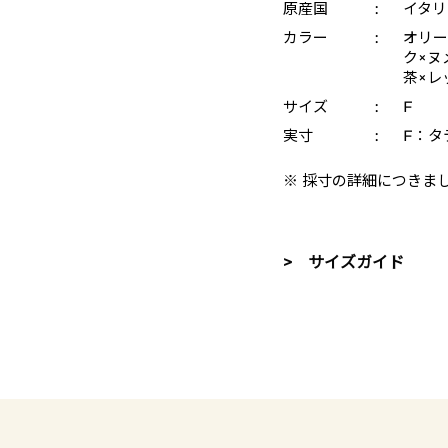
原産国
:
イタリ
カラー
:
オリー
ク×ヌメ
茶×レ
サイズ
:
F
実寸
:
F：タテ
※ 採寸の詳細につきま
> サイズガイド