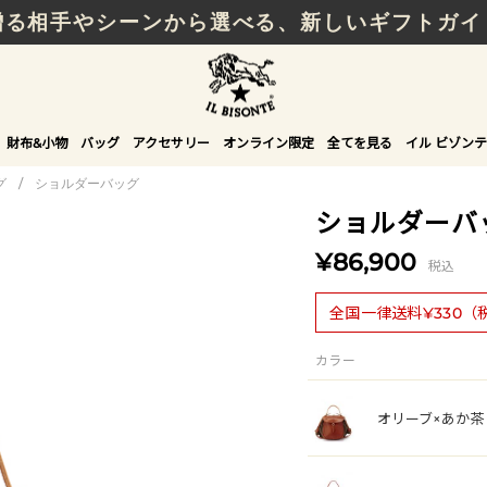
贈る相手やシーンから選べる、新しいギフトガイ
財布&小物
バッグ
アクセサリー
オンライン限定
全てを見る
イル ビゾンテ
グ
/
ショルダーバッグ
ショルダーバ
¥86,900
税込
全国一律送料¥330（
カラー
オリーブ×あか茶