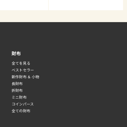
財布
全てを見る
べストセラー
新作財布 & 小物
長財布
折財布
ミニ財布
コインパース
全ての財布