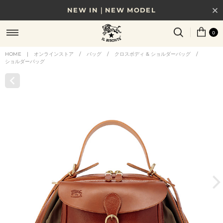
NEW IN｜NEW MODEL
8/17(月)10時まで｜税込11,000円以上で送料無料
0
贈る相手やシーンから選べる、新しいギフトガイド
HOME
|
オンラインストア
/
バッグ
/
クロスボディ & ショルダーバッグ
/
ショルダーバッグ
NEW IN｜COLOR LEATHER