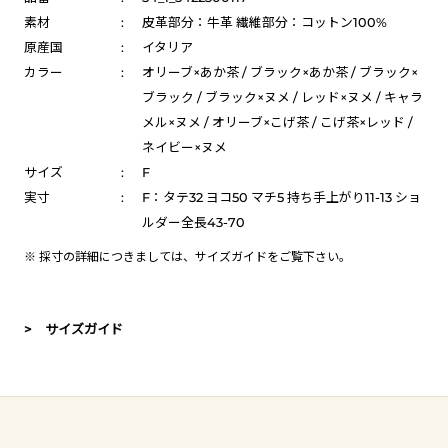
素材
:
皮革部分：牛革 繊維部分：コットン100%
原産国
:
イタリア
カラー
:
オリーブ×あか茶 / ブラック×あか茶 / ブラック×
ブラック / ブラック×ヌメ / レッド×ヌメ / キャラ
メル×ヌメ / オリーブ×こげ茶 / こげ茶×レッド /
ネイビー×ヌメ
サイズ
:
F
実寸
:
F：タテ32 ヨコ50 マチ5 持ち手上がり11-13 ショ
ルダー全長43-70
※ 採寸の詳細につきましては、
サイズガイド
をご覧下さい。
> サイズガイド