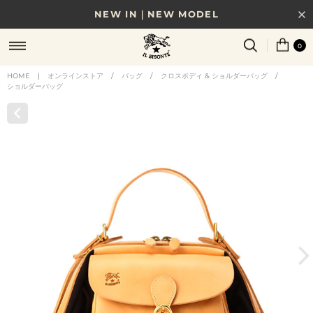
NEW IN｜NEW MODEL
8/17(月)10時まで｜税込11,000円以上で送料無料
0
贈る相手やシーンから選べる、新しいギフトガイド
HOME
|
オンラインストア
/
バッグ
/
クロスボディ & ショルダーバッグ
/
ショルダーバッグ
NEW IN｜COLOR LEATHER