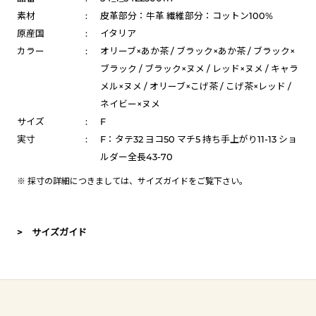
素材
:
皮革部分：牛革 繊維部分：コットン100%
原産国
:
イタリア
カラー
:
オリーブ×あか茶 / ブラック×あか茶 / ブラック×
ブラック / ブラック×ヌメ / レッド×ヌメ / キャラ
メル×ヌメ / オリーブ×こげ茶 / こげ茶×レッド /
ネイビー×ヌメ
サイズ
:
F
実寸
:
F：タテ32 ヨコ50 マチ5 持ち手上がり11-13 ショ
ルダー全長43-70
※ 採寸の詳細につきましては、
サイズガイド
をご覧下さい。
> サイズガイド