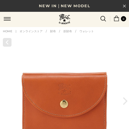
NEW IN｜NEW MODEL
8/17(月)10時まで｜税込11,000円以上で送料無料
0
贈る相手やシーンから選べる、新しいギフトガイド
HOME
|
オンラインストア
/
財布
/
折財布
/
ウォレット
NEW IN｜COLOR LEATHER