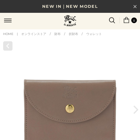
NEW IN｜NEW MODEL
8/17(月)10時まで｜税込11,000円以上で送料無料
0
贈る相手やシーンから選べる、新しいギフトガイド
HOME
|
オンラインストア
/
財布
/
折財布
/
ウォレット
NEW IN｜COLOR LEATHER