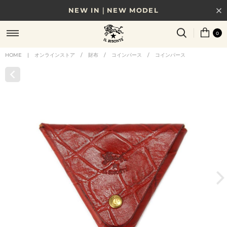
NEW IN｜NEW MODEL
8/17(月)10時まで｜税込11,000円以上で送料無料
0
贈る相手やシーンから選べる、新しいギフトガイド
HOME
|
オンラインストア
/
財布
/
コインパース
/
コインパース
NEW IN｜COLOR LEATHER