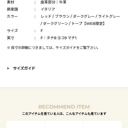
素材
:
皮革部分：牛革
原産国
:
イタリア
カラー
:
レッド / ブラウン / ダークグレー / ライトグレー
/ ダークグリーン / トープ【WEB限定】
サイズ
:
F
実寸
:
F：タテ8 ヨコ9 マチ1
※ 採寸の詳細につきましては、
サイズガイド
をご覧下さい。
> サイズガイド
RECOMMEND ITEM
このアイテムを見ている人は、こんなアイテムも見ています