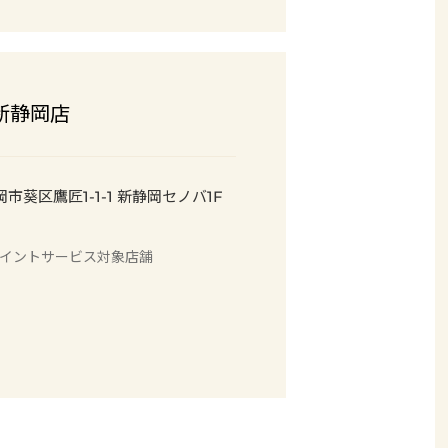
E 新静岡店
岡市葵区
鷹匠1-1-1
新静岡セノバ1F
イント
サービス
対象店舗