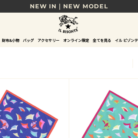
NEW IN｜NEW MODEL
8/17(月)10時まで｜税込11,000円以上で送料無
贈る相手やシーンから選べる、新しいギフトガイ
財布&小物
バッグ
アクセサリー
オンライン限定
全てを見る
イル ビゾンテ
NEW IN｜COLOR LEATHER