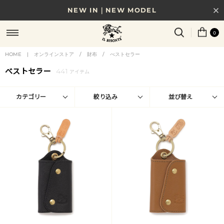
NEW IN｜NEW MODEL
8/17(月)10時まで｜税込11,000円以上で送料無料
0
贈る相手やシーンから選べる、新しいギフトガイド
HOME
|
オンラインストア
/
財布
/
べストセラー
NEW IN｜COLOR LEATHER
べストセラー
441
アイテム
カテゴリー
絞り込み
並び替え