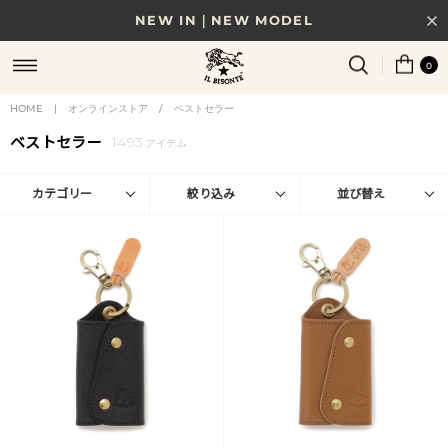
NEW IN｜NEW MODEL
8/17(月)10時まで｜税込11,000円以上で送料無料
0
贈る相手やシーンから選べる、新しいギフトガイド
HOME
|
オンラインストア
/
ベストセラー
ベストセラー
1493
NEW IN｜COLOR LEATHER
アイテム
カテゴリー
絞り込み
並び替え