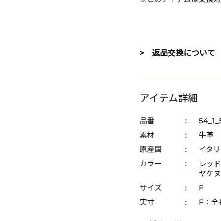
> 返品交換について
アイテム詳細
品番
:
54_1_
素材
:
牛革
原産国
:
イタリ
カラー
:
レッド 
ヤケヌメ
サイズ
:
F
実寸
:
F：全