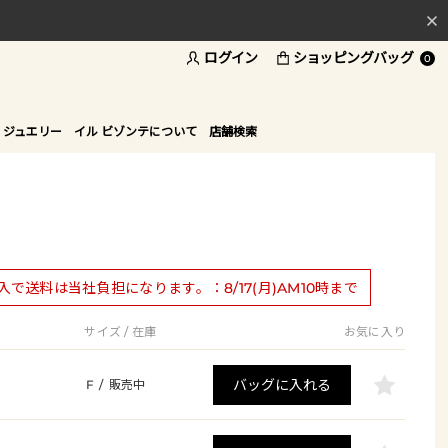
ログイン
ショッピングバッグ
料
0
ド
 ジュエリー
イル ビゾンテについて
店舗検索
購入で送料は当社負担になります。：8/17(月)AM10時まで
サイズ / 在庫
お気に入り
バッグに入れる
F
/
販売中