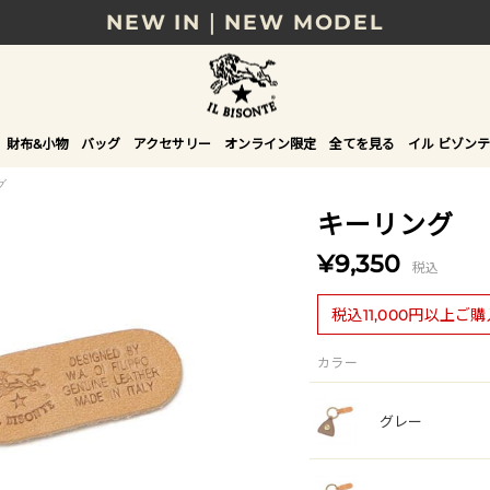
NEW IN｜NEW MODEL
8/17(月)10時まで｜税込11,000円以上で送料無
贈る相手やシーンから選べる、新しいギフトガイ
財布&小物
バッグ
アクセサリー
オンライン限定
全てを見る
イル ビゾンテ
NEW IN｜COLOR LEATHER
グ
キーリング
¥9,350
税込
税込11,000円以上ご
カラー
グレー