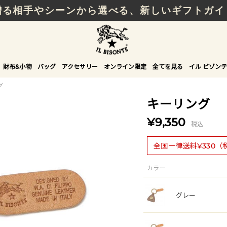
贈る相手やシーンから選べる、新しいギフトガイ
財布&小物
バッグ
アクセサリー
オンライン限定
全てを見る
イル ビゾンテ
グ
キーリング
¥9,350
税込
全国一律送料¥330（
カラー
グレー