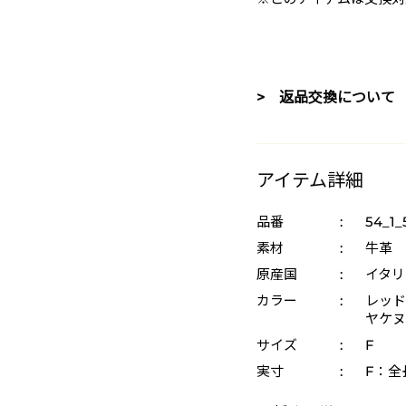
> 返品交換について
アイテム詳細
品番
:
54_1_
素材
:
牛革
原産国
:
イタリ
カラー
:
レッド 
ヤケヌメ
サイズ
:
F
実寸
:
F：全