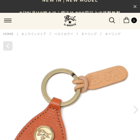
8/17(月)10時まで｜税込11,000円以上で送料無料
0
贈る相手やシーンから選べる、新しいギフトガイド
HOME
|
オンラインストア
/
ベストセラー
/
キーリング
/
キーリング
NEW IN｜COLOR LEATHER