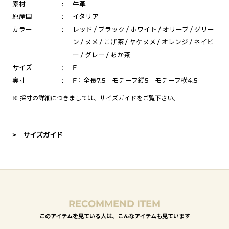
素材
:
牛革
原産国
:
イタリア
カラー
:
レッド / ブラック / ホワイト / オリーブ / グリー
ン / ヌメ / こげ茶 / ヤケヌメ / オレンジ / ネイビ
ー / グレー / あか茶
サイズ
:
F
実寸
:
F：全長7.5 モチーフ縦5 モチーフ横4.5
※ 採寸の詳細につきましては、
サイズガイド
をご覧下さい。
> サイズガイド
RECOMMEND ITEM
このアイテムを見ている人は、こんなアイテムも見ています