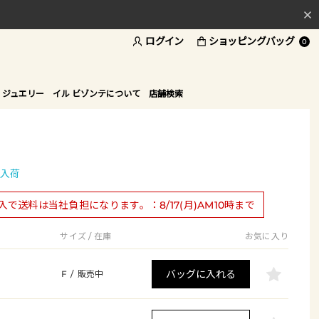
ログイン
ショッピングバッグ
料
0
ド
 ジュエリー
イル ビゾンテについて
店舗検索
入荷
購入で送料は当社負担になります。：8/17(月)AM10時まで
サイズ / 在庫
お気に入り
バッグに入れる
F
/
販売中