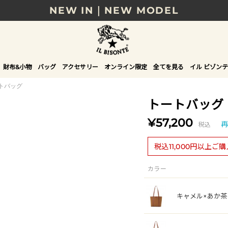
NEW IN｜NEW MODEL
8/17(月)10時まで｜税込11,000円以上で送料無
贈る相手やシーンから選べる、新しいギフトガイ
財布&小物
バッグ
アクセサリー
オンライン限定
全てを見る
イル ビゾンテ
NEW IN｜COLOR LEATHER
トバッグ
トートバッグ
¥57,200
税込
再
税込11,000円以上ご
カラー
キャメル×あか茶