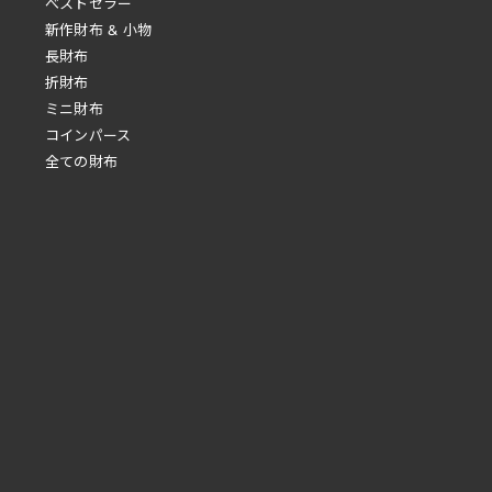
べストセラー
新作財布 & 小物
長財布
折財布
ミニ財布
コインパース
全ての財布