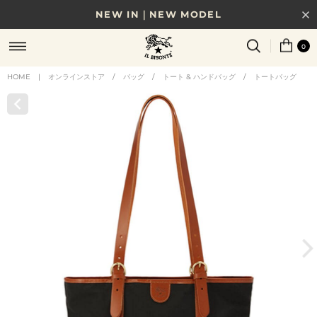
NEW IN｜NEW MODEL
8/17(月)10時まで｜税込11,000円以上で送料無料
0
贈る相手やシーンから選べる、新しいギフトガイド
HOME
|
オンラインストア
/
バッグ
/
トート & ハンドバッグ
/
トートバッグ
NEW IN｜COLOR LEATHER