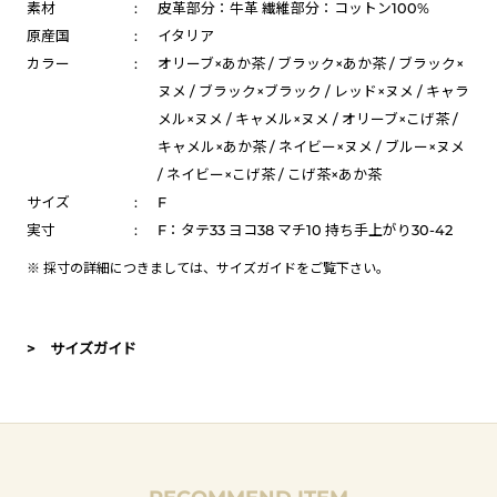
素材
:
皮革部分：牛革 繊維部分：コットン100%
原産国
:
イタリア
カラー
:
オリーブ×あか茶 / ブラック×あか茶 / ブラック×
ヌメ / ブラック×ブラック / レッド×ヌメ / キャラ
メル×ヌメ / キャメル×ヌメ / オリーブ×こげ茶 /
キャメル×あか茶 / ネイビー×ヌメ / ブルー×ヌメ
/ ネイビー×こげ茶 / こげ茶×あか茶
サイズ
:
F
実寸
:
F：タテ33 ヨコ38 マチ10 持ち手上がり30-42
※ 採寸の詳細につきましては、
サイズガイド
をご覧下さい。
> サイズガイド