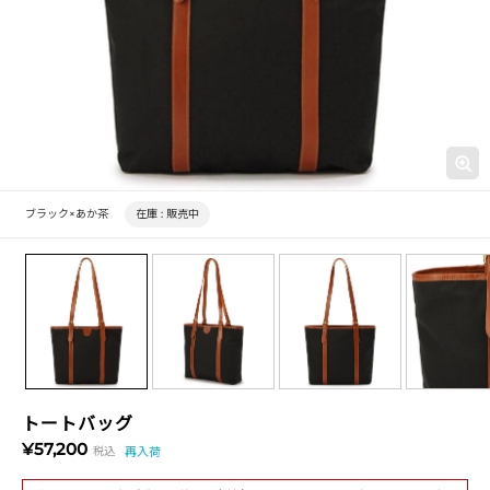
ブラック×あか茶
在庫 :
販売中
トートバッグ
¥57,200
税込
再入荷