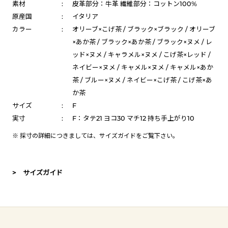
素材
:
皮革部分：牛革 繊維部分：コットン100%
原産国
:
イタリア
カラー
:
オリーブ×こげ茶 / ブラック×ブラック / オリーブ
×あか茶 / ブラック×あか茶 / ブラック×ヌメ / レ
ッド×ヌメ / キャラメル×ヌメ / こげ茶×レッド /
ネイビー×ヌメ / キャメル×ヌメ / キャメル×あか
茶 / ブルー×ヌメ / ネイビー×こげ茶 / こげ茶×あ
か茶
サイズ
:
F
実寸
:
F：タテ21 ヨコ30 マチ12 持ち手上がり10
※ 採寸の詳細につきましては、
サイズガイド
をご覧下さい。
> サイズガイド