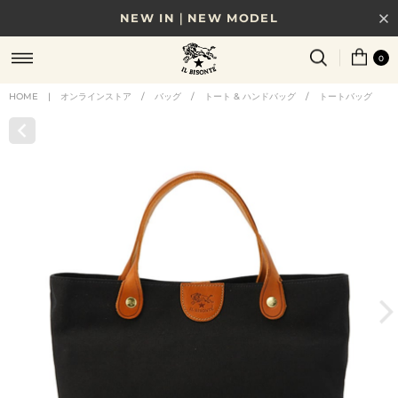
NEW IN｜NEW MODEL
8/17(月)10時まで｜税込11,000円以上で送料無料
0
贈る相手やシーンから選べる、新しいギフトガイド
HOME
|
オンラインストア
/
バッグ
/
トート & ハンドバッグ
/
トートバッグ
NEW IN｜COLOR LEATHER