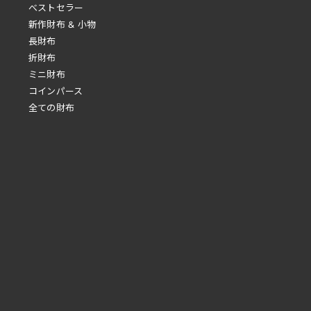
べストセラー
新作財布 & 小物
長財布
折財布
ミニ財布
コインパース
全ての財布