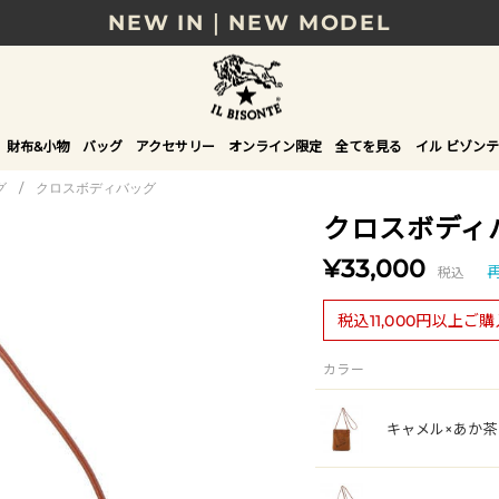
NEW IN｜NEW MODEL
8/17(月)10時まで｜税込11,000円以上で送料無
贈る相手やシーンから選べる、新しいギフトガイ
財布&小物
バッグ
アクセサリー
オンライン限定
全てを見る
イル ビゾンテ
NEW IN｜COLOR LEATHER
グ
/
クロスボディバッグ
クロスボディ
¥33,000
税込
税込11,000円以上ご
カラー
キャメル×あか茶