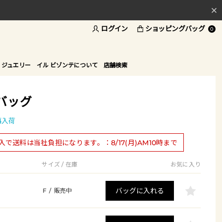
ログイン
ショッピングバッグ
料
0
ド
 ジュエリー
イル ビゾンテについて
店舗検索
バッグ
再入荷
購入で送料は当社負担になります。：8/17(月)AM10時まで
サイズ / 在庫
お気に入り
バッグに入れる
F
/
販売中