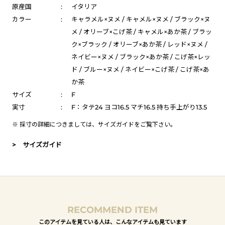
原産国
:
イタリア
カラー
:
キャラメル×ヌメ / キャメル×ヌメ / ブラック×ヌ
メ / オリーブ×こげ茶 / キャメル×あか茶 / ブラッ
ク×ブラック / オリーブ×あか茶 / レッド×ヌメ /
ネイビー×ヌメ / ブラック×あか茶 / こげ茶×レッ
ド / ブルー×ヌメ / ネイビー×こげ茶 / こげ茶×あ
か茶
サイズ
:
F
実寸
:
F：タテ24 ヨコ16.5 マチ16.5 持ち手上がり13.5
※ 採寸の詳細につきましては、
サイズガイド
をご覧下さい。
> サイズガイド
RECOMMEND ITEM
このアイテムを見ている人は、こんなアイテムも見ています