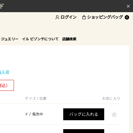
ド
ログイン
ショッピングバッグ
0
 ジュエリー
イル ビゾンテについて
店舗検索
再入荷
税込）
サイズ / 在庫
お気に入り
バッグに入れる
F
/
販売中