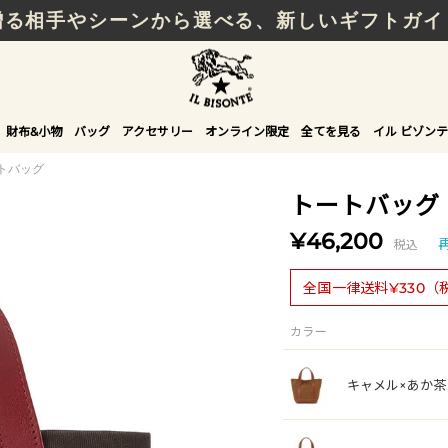
贈る相手やシーンから選べる、新しいギフトガイ
財布&小物
バッグ
アクセサリー
オンライン限定
全てを見る
イル ビゾンテ
トバッグ
トートバッグ
¥46,200
税込
全国一律送料¥330（
カラー
キャメル×あか茶