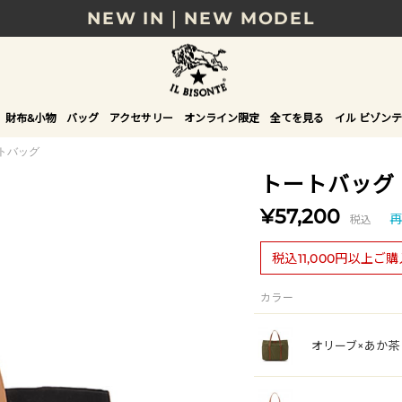
NEW IN｜NEW MODEL
8/17(月)10時まで｜税込11,000円以上で送料無
贈る相手やシーンから選べる、新しいギフトガイ
財布&小物
バッグ
アクセサリー
オンライン限定
全てを見る
イル ビゾンテ
NEW IN｜COLOR LEATHER
トバッグ
トートバッグ
¥57,200
税込
再
税込11,000円以上ご
カラー
オリーブ×あか茶