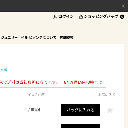
ログイン
ショッピングバッグ
料
0
ド
 ジュエリー
イル ビゾンテについて
店舗検索
入荷
購入で送料は当社負担になります。：8/17(月)AM10時まで
サイズ / 在庫
お気に入り
バッグに入れる
F
/
販売中