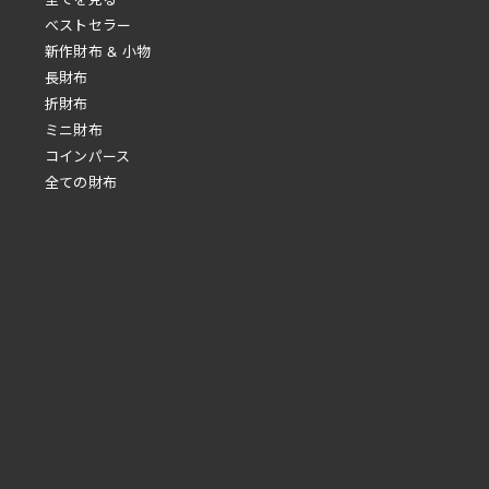
べストセラー
新作財布 & 小物
長財布
折財布
ミニ財布
コインパース
全ての財布