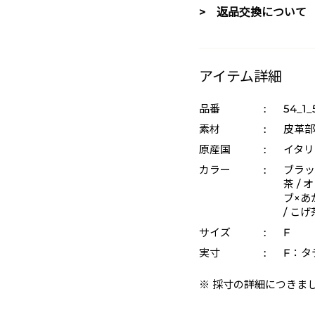
> 返品交換について
アイテム詳細
品番
:
54_1_
素材
:
皮革部
原産国
:
イタリ
カラー
:
ブラッ
茶 / 
ブ×あ
/ こ
サイズ
:
F
実寸
:
F：タテ
※ 採寸の詳細につきま