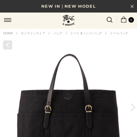
NEW IN｜NEW MODEL
8/17(月)10時まで｜税込11,000円以上で送料無料
0
贈る相手やシーンから選べる、新しいギフトガイド
HOME
|
オンラインストア
/
バッグ
/
トート & ハンドバッグ
/
トートバッグ
NEW IN｜COLOR LEATHER