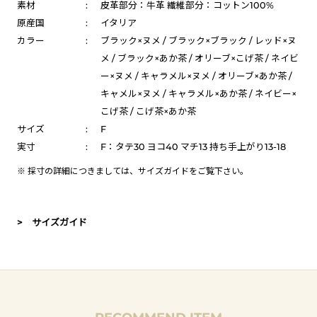
素材
:
皮革部分：牛革 繊維部分：コットン100%
原産国
:
イタリア
カラー
:
ブラック×ヌメ / ブラック×ブラック / レッド×ヌ
メ / ブラック×あか茶 / オリーブ×こげ茶 / ネイビ
ー×ヌメ / キャラメル×ヌメ / オリーブ×あか茶 /
キャメル×ヌメ / キャラメル×あか茶 / ネイビー×
こげ茶 / こげ茶×あか茶
サイズ
:
F
実寸
:
F：タテ30 ヨコ40 マチ13 持ち手上がり13-18
※ 採寸の詳細につきましては、
サイズガイド
をご覧下さい。
> サイズガイド