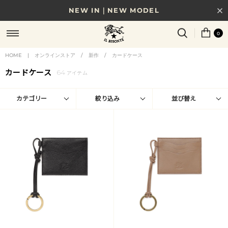
NEW IN｜NEW MODEL
8/17(月)10時まで｜税込11,000円以上で送料無料
0
贈る相手やシーンから選べる、新しいギフトガイド
HOME
|
オンラインストア
/
新作
/
カードケース
カードケース
64
NEW IN｜COLOR LEATHER
アイテム
カテゴリー
絞り込み
並び替え