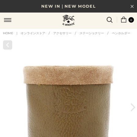
NEW IN｜NEW MODEL
8/17(月)10時まで｜税込11,000円以上で送料無料
0
贈る相手やシーンから選べる、新しいギフトガイド
HOME
|
オンラインストア
/
アクセサリー
/
ステーショナリー
/
ペンホルダー
NEW IN｜COLOR LEATHER