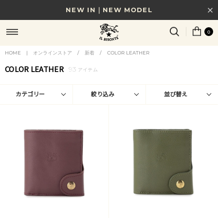
NEW IN｜NEW MODEL
8/17(月)10時まで｜税込11,000円以上で送料無料
0
贈る相手やシーンから選べる、新しいギフトガイド
HOME
|
オンラインストア
/
新着
/
COLOR LEATHER
COLOR LEATHER
93
NEW IN｜COLOR LEATHER
アイテム
カテゴリー
絞り込み
並び替え