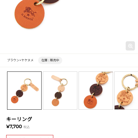
ブラウン×ヤケヌメ
在庫 :
販売中
キーリング
¥7,700
税込