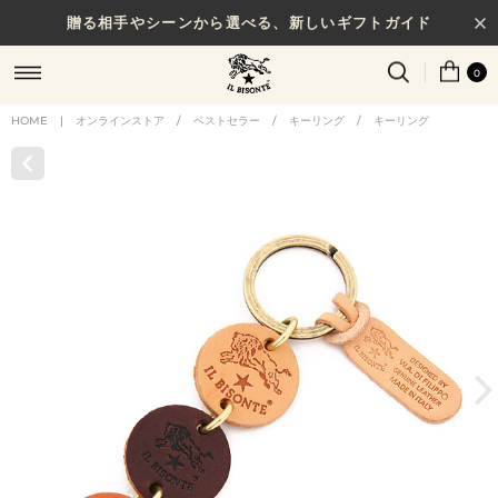
贈る相手やシーンから選べる、新しいギフトガイド
0
HOME
|
オンラインストア
/
ベストセラー
/
キーリング
/
キーリング